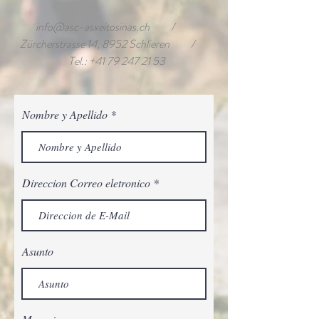
info@asc-asxeitosinas.ch
/
Zürcherstrasse 14, 8952 Schlieren /
Tel.:
+41 79 247 21 53
Nombre y Apellido
Direccion Correo eletronico
Asunto