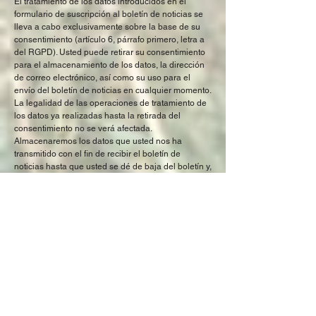
El tratamiento de los datos introducidos en el
formulario de suscripción al boletín de noticias se
lleva a cabo exclusivamente sobre la base de su
consentimiento (artículo 6, párrafo primero, letra a
del RGPD). Usted puede retirar su consentimiento
para el almacenamiento de los datos, la dirección
de correo electrónico, así como su uso para el
envío del boletín de noticias en cualquier momento.
La legalidad de las operaciones de tratamiento de
los datos ya realizadas hasta la retirada del
consentimiento no se verá afectada.
Almacenaremos los datos que usted nos ha
transmitido con el fin de recibir el boletín de
noticias hasta que usted se dé de baja del boletín y,
a continuación, se eliminarán. Los datos que
hemos almacenado para otros fines (p. ej.,
direcciones de correo electrónico para el área de
miembros) no se verán afectados por esto.
6. Complementos y herramientas
Google Web Fonts
Esta página utiliza las denominadas web
fonts (fuentes web), proporcionadas por Google
para la visualización uniforme de las fuentes. Al
consultar una página, el navegador carga las
fuentes web necesarias en la caché de su