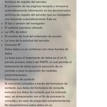
Archivos de registro del servidor
El proveedor de las páginas recopila y almacena
automáticamente información en los denominados
archivos de registro del servidor que su navegador
nos transmite automáticamente. Esta es:
El tipo y versión del navegador
El sistema operativo utilizado
La URL de referir
El nombre de host del ordenador de acceso
La hora de la solicitud del servidor
Dirección IP
Estos datos no se combinan con otras fuentes de
datos.
La base para el tratamiento de datos es el art. 6,
párrafo primero, letra b del RGPD, el cual permite el
tratamiento de datos para la ejecución de un
contrato o para la ejecución de medidas
precontractuales.
Formulario de contacto
Si nos envía consultas a través del formulario de
contacto, sus datos del formulario de consulta,
incluidos los datos de contacto que ha indicado
aquí, se almacenarán con el fin de procesar la
consulta y en caso de preguntas complementarias.
No transmitiremos estos datos sin su