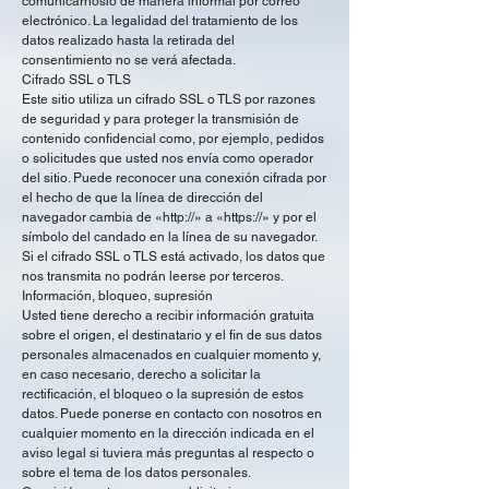
comunicárnoslo de manera informal por correo
electrónico. La legalidad del tratamiento de los
datos realizado hasta la retirada del
consentimiento no se verá afectada.
Cifrado SSL o TLS
Este sitio utiliza un cifrado SSL o TLS por razones
de seguridad y para proteger la transmisión de
contenido confidencial como, por ejemplo, pedidos
o solicitudes que usted nos envía como operador
del sitio. Puede reconocer una conexión cifrada por
el hecho de que la línea de dirección del
navegador cambia de «http://» a «https://» y por el
símbolo del candado en la línea de su navegador.
Si el cifrado SSL o TLS está activado, los datos que
nos transmita no podrán leerse por terceros.
Información, bloqueo, supresión
Usted tiene derecho a recibir información gratuita
sobre el origen, el destinatario y el fin de sus datos
personales almacenados en cualquier momento y,
en caso necesario, derecho a solicitar la
rectificación, el bloqueo o la supresión de estos
datos. Puede ponerse en contacto con nosotros en
cualquier momento en la dirección indicada en el
aviso legal si tuviera más preguntas al respecto o
sobre el tema de los datos personales.